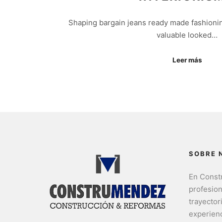
Shaping bargain jeans ready made fashionin
valuable looked…
Leer más
SOBRE 
En Cons
profesio
trayector
experienc